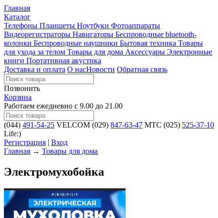
Главная
Каталог
Телефоны
Планшеты
Ноутбуки
Фотоаппараты
Видеорегистраторы
Навигаторы
Беспроводные bluetooth-
колонки
Беспроводные наушники
Бытовая техника
Товары
для ухода за телом
Товары для дома
Аксессуары
Электронные
книги
Портативная акустика
Доставка и оплата
О нас
Новости
Обратная связь
Позвонить
Корзина
Работаем ежедневно с 9.00 до 21.00
(044)
491-54-25
VELCOM
(029)
847-63-47
MTC
(025)
525-37-10
Life:)
Регистрация
|
Вход
Главная
→
Товары для дома
Электромухобойка