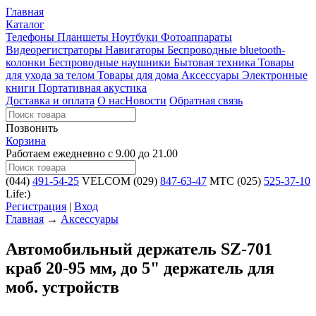
Главная
Каталог
Телефоны
Планшеты
Ноутбуки
Фотоаппараты
Видеорегистраторы
Навигаторы
Беспроводные bluetooth-
колонки
Беспроводные наушники
Бытовая техника
Товары
для ухода за телом
Товары для дома
Аксессуары
Электронные
книги
Портативная акустика
Доставка и оплата
О нас
Новости
Обратная связь
Позвонить
Корзина
Работаем ежедневно с 9.00 до 21.00
(044)
491-54-25
VELCOM
(029)
847-63-47
MTC
(025)
525-37-10
Life:)
Регистрация
|
Вход
Главная
→
Аксессуары
Автомобильный держатель SZ-701
краб 20-95 мм, до 5" держатель для
моб. устройств