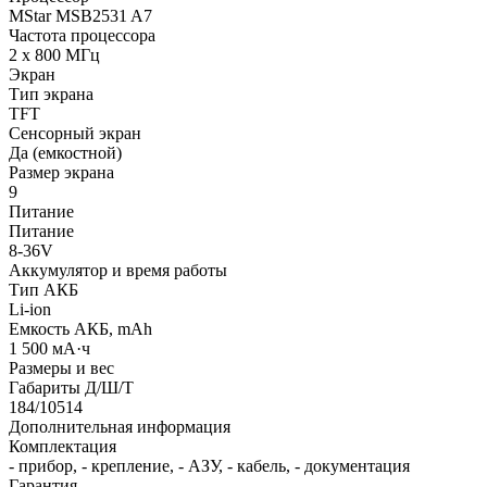
MStar MSB2531 A7
Частота процессора
2 x 800 МГц
Экран
Тип экрана
TFT
Сенсорный экран
Да (емкостной)
Размер экрана
9
Питание
Питание
8-36V
Аккумулятор и время работы
Тип АКБ
Li-ion
Емкость АКБ, mAh
1 500 мА·ч
Размеры и вес
Габариты Д/Ш/Т
184/10514
Дополнительная информация
Комплектация
- прибор, - крепление, - АЗУ, - кабель, - документация
Гарантия