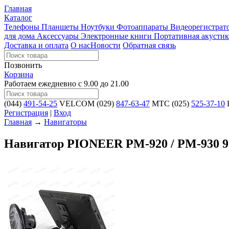
Главная
Каталог
Телефоны
Планшеты
Ноутбуки
Фотоаппараты
Видеорегистра
для дома
Аксессуары
Электронные книги
Портативная акустик
Доставка и оплата
О нас
Новости
Обратная связь
Позвонить
Корзина
Работаем ежедневно с 9.00 до 21.00
(044)
491-54-25
VELCOM
(029)
847-63-47
MTC
(025)
525-37-10
L
Регистрация
|
Вход
Главная
→
Навигаторы
Навигатор PIONEER PM-920 / PM-930 9