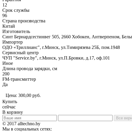
12
Срок службы
96
Страна производства
Китай
Изготовитель
Синт Бернардсестинвег 505, 2660 Хобокен, Антверпеном, Бельгия
Импортер
ОДО «Триллианс", г.Минск, ул.Тимирязева 25Б, пом.1948
Сервисный центр
ЧУП "Service.by", г.Минск, ул.П.Бровки, д.17, оф.101
Иное
Длина провода зарядки, см
200
FM-трансмиттер
Да
Цена:
300,00
руб.
Купить
сейчас
В корзину
Все верн
© 2017 alltechno.by
Мы в социальных сетях: