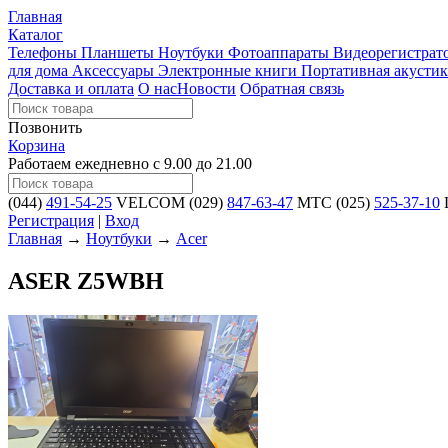
Главная
Каталог
Телефоны
Планшеты
Ноутбуки
Фотоаппараты
Видеорегистра
для дома
Аксессуары
Электронные книги
Портативная акустик
Доставка и оплата
О нас
Новости
Обратная связь
Позвонить
Корзина
Работаем ежедневно с 9.00 до 21.00
(044)
491-54-25
VELCOM
(029)
847-63-47
MTC
(025)
525-37-10
L
Регистрация
|
Вход
Главная
→
Ноутбуки
→
Acer
ASER Z5WBH