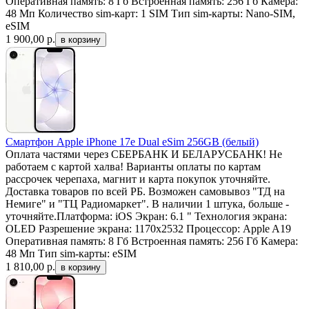
Оперативная память: 8 Гб Встроенная память: 256 Гб Камера:
48 Мп Количество sim-карт: 1 SIM Тип sim-карты: Nano-SIM,
eSIM
1 900,00
р.
Смартфон Apple iPhone 17e Dual eSim 256GB (белый)
Оплата частями через СБЕРБАНК И БЕЛАРУСБАНК! Не
работаем с картой халва! Варианты оплаты по картам
рассрочек черепаха, магнит и карта покупок уточняйте.
Доставка товаров по всей РБ. Возможен самовывоз "ТД на
Немиге" и "ТЦ Радиомаркет". В наличии 1 штука, больше -
уточняйте.Платформа: iOS Экран: 6.1 " Технология экрана:
OLED Разрешение экрана: 1170x2532 Процессор: Apple A19
Оперативная память: 8 Гб Встроенная память: 256 Гб Камера:
48 Мп Тип sim-карты: eSIM
1 810,00
р.