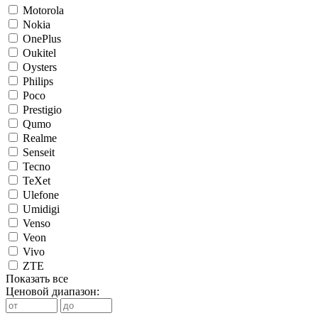
Motorola
Nokia
OnePlus
Oukitel
Oysters
Philips
Poco
Prestigio
Qumo
Realme
Senseit
Tecno
TeXet
Ulefone
Umidigi
Venso
Veon
Vivo
ZTE
Показать все
Ценовой диапазон: