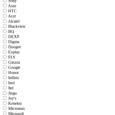
Sony
Asus
HTC
Acer
Alcatel
Blackview
BQ
DEXP
Digma
Doogee
Explay
FLY
Ginzzu
Google
Honor
Infinix
Inoi
Itel
Jinga
Joy's
Keneksi
Micromax
Microsoft