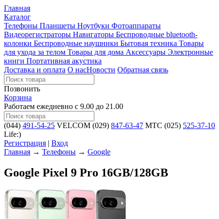
Главная
Каталог
Телефоны
Планшеты
Ноутбуки
Фотоаппараты
Видеорегистраторы
Навигаторы
Беспроводные bluetooth-
колонки
Беспроводные наушники
Бытовая техника
Товары
для ухода за телом
Товары для дома
Аксессуары
Электронные
книги
Портативная акустика
Доставка и оплата
О нас
Новости
Обратная связь
Позвонить
Корзина
Работаем ежедневно с 9.00 до 21.00
(044)
491-54-25
VELCOM
(029)
847-63-47
MTC
(025)
525-37-10
Life:)
Регистрация
|
Вход
Главная
→
Телефоны
→
Google
Google Pixel 9 Pro 16GB/128GB