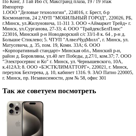
По Конг, 3 Тай Йю ст, Максгранд плаза, 19 / 19 этаж
Импортер
1.ООО "Деловые технологии", 224016, г. Брест, б-р
Космонавтов, 24 2.ЧУП "МОБИЛЬНЫЙ ГОРОД", 220026, РБ,
г.Минск, ул.Жилуновича, 11-311 3. ООО «Аймаркет Трейд» г.
Минск, ул.Сурганова, 27-33; 4. ООО "ТрайдексБелПлюс"
223016, Минский р-н Новодворский с/с 33/1-8 к. 64 , р-н д.
Большое Стиклево; 5. ЧТУП "АлвелЧудМилл", г. Минск, ул.
Матусевича, д. 35, пом. 19, Комн. 33А; 6. ООО
«Корпоративный стандарт» Минская обл., Минский р-н,
район д. Боровляны, ул.40 лет Победы, д.27/1, ком.37; 7. ООО
"Электросервис и Ко" г. Минск, ул. Чернышевского, 10А,
к.412АЗ; 8. ООО «БЭСТКЛИМАТТОРГ», 220021, г. Минск,
переулок Бехтерева, д. 10, кабинет 1316. 9. ЗАО Патио 220005,
г. Минск, пр. Независимости, дом № 58, офис 301
Так же советуем посмотреть