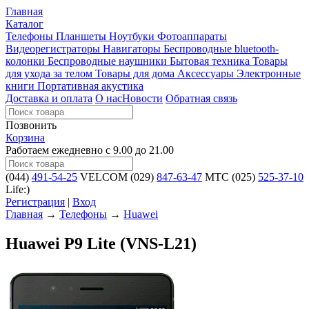
Главная
Каталог
Телефоны
Планшеты
Ноутбуки
Фотоаппараты
Видеорегистраторы
Навигаторы
Беспроводные bluetooth-
колонки
Беспроводные наушники
Бытовая техника
Товары
для ухода за телом
Товары для дома
Аксессуары
Электронные
книги
Портативная акустика
Доставка и оплата
О нас
Новости
Обратная связь
Позвонить
Корзина
Работаем ежедневно с 9.00 до 21.00
(044)
491-54-25
VELCOM
(029)
847-63-47
MTC
(025)
525-37-10
Life:)
Регистрация
|
Вход
Главная
→
Телефоны
→
Huawei
Huawei P9 Lite (VNS-L21)