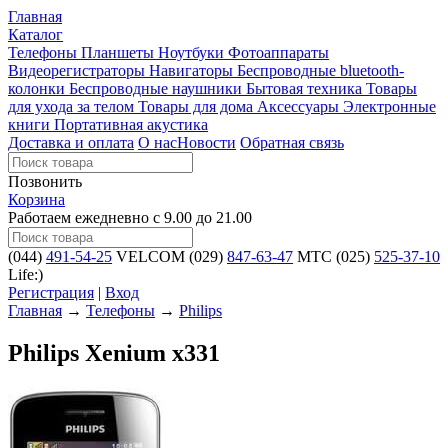
Главная
Каталог
Телефоны
Планшеты
Ноутбуки
Фотоаппараты
Видеорегистраторы
Навигаторы
Беспроводные bluetooth-
колонки
Беспроводные наушники
Бытовая техника
Товары
для ухода за телом
Товары для дома
Аксессуары
Электронные
книги
Портативная акустика
Доставка и оплата
О нас
Новости
Обратная связь
Позвонить
Корзина
Работаем ежедневно с 9.00 до 21.00
(044)
491-54-25
VELCOM
(029)
847-63-47
MTC
(025)
525-37-10
Life:)
Регистрация
|
Вход
Главная
→
Телефоны
→
Philips
Philips Xenium x331