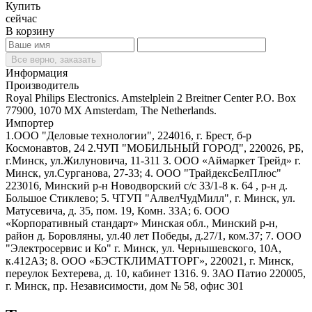
Купить
сейчас
В корзину
Все верно, заказать
Информация
Производитель
Royal Philips Electronics. Amstelplein 2 Breitner Center P.O. Box
77900, 1070 MX Amsterdam, The Netherlands.
Импортер
1.ООО "Деловые технологии", 224016, г. Брест, б-р
Космонавтов, 24 2.ЧУП "МОБИЛЬНЫЙ ГОРОД", 220026, РБ,
г.Минск, ул.Жилуновича, 11-311 3. ООО «Аймаркет Трейд» г.
Минск, ул.Сурганова, 27-33; 4. ООО "ТрайдексБелПлюс"
223016, Минский р-н Новодворский с/с 33/1-8 к. 64 , р-н д.
Большое Стиклево; 5. ЧТУП "АлвелЧудМилл", г. Минск, ул.
Матусевича, д. 35, пом. 19, Комн. 33А; 6. ООО
«Корпоративный стандарт» Минская обл., Минский р-н,
район д. Боровляны, ул.40 лет Победы, д.27/1, ком.37; 7. ООО
"Электросервис и Ко" г. Минск, ул. Чернышевского, 10А,
к.412АЗ; 8. ООО «БЭСТКЛИМАТТОРГ», 220021, г. Минск,
переулок Бехтерева, д. 10, кабинет 1316. 9. ЗАО Патио 220005,
г. Минск, пр. Независимости, дом № 58, офис 301