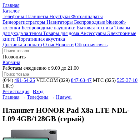
Главная
Каталог
Телефоны
Планшеты
Ноутбуки
Фотоаппараты
Видеорегистраторы
Навигаторы
Беспроводные bluetooth-
колонки
Беспроводные наушники
Бытовая техника
Товары
для ухода за телом
Товары для дома
Аксессуары
Электронные
книги
Портативная акустика
Доставка и оплата
О нас
Новости
Обратная связь
Позвонить
Корзина
Работаем ежедневно с 9.00 до 21.00
(044)
491-54-25
VELCOM
(029)
847-63-47
MTC
(025)
525-37-10
Life:)
Регистрация
|
Вход
Главная
→
Телефоны
→
Huawei
Планшет HONOR Pad X8a LTE NDL-
L09 4GB/128GB (серый)