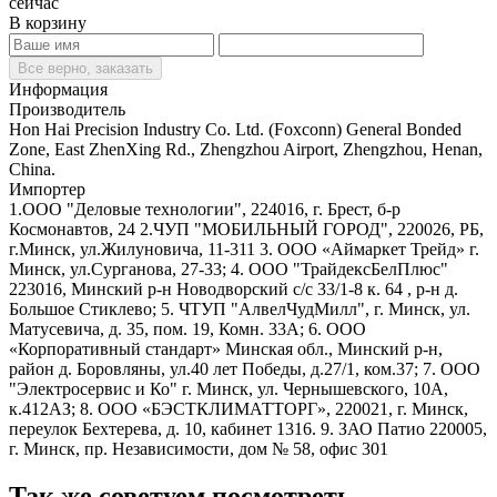
сейчас
В корзину
Все верно, заказать
Информация
Производитель
Hon Hai Precision Industry Co. Ltd. (Foxconn) General Bonded
Zone, East ZhenXing Rd., Zhengzhou Airport, Zhengzhou, Henan,
China.
Импортер
1.ООО "Деловые технологии", 224016, г. Брест, б-р
Космонавтов, 24 2.ЧУП "МОБИЛЬНЫЙ ГОРОД", 220026, РБ,
г.Минск, ул.Жилуновича, 11-311 3. ООО «Аймаркет Трейд» г.
Минск, ул.Сурганова, 27-33; 4. ООО "ТрайдексБелПлюс"
223016, Минский р-н Новодворский с/с 33/1-8 к. 64 , р-н д.
Большое Стиклево; 5. ЧТУП "АлвелЧудМилл", г. Минск, ул.
Матусевича, д. 35, пом. 19, Комн. 33А; 6. ООО
«Корпоративный стандарт» Минская обл., Минский р-н,
район д. Боровляны, ул.40 лет Победы, д.27/1, ком.37; 7. ООО
"Электросервис и Ко" г. Минск, ул. Чернышевского, 10А,
к.412АЗ; 8. ООО «БЭСТКЛИМАТТОРГ», 220021, г. Минск,
переулок Бехтерева, д. 10, кабинет 1316. 9. ЗАО Патио 220005,
г. Минск, пр. Независимости, дом № 58, офис 301
Так же советуем посмотреть