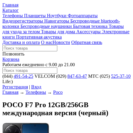
Главная
Каталог
Телефоны
Планшеты
Ноутбуки
Фотоаппараты
Видеорегистраторы
Навигаторы
Беспроводные bluetooth-
колонки
Беспроводные наушники
Бытовая техника
Товары
для ухода за телом
Товары для дома
Аксессуары
Электронные
книги
Портативная акустика
Доставка и оплата
О нас
Новости
Обратная связь
Позвонить
Корзина
Работаем ежедневно с 9.00 до 21.00
(044)
491-54-25
VELCOM
(029)
847-63-47
MTC
(025)
525-37-10
Life:)
Регистрация
|
Вход
Главная
→
Телефоны
→
Poco
POCO F7 Pro 12GB/256GB
международная версия (черный)