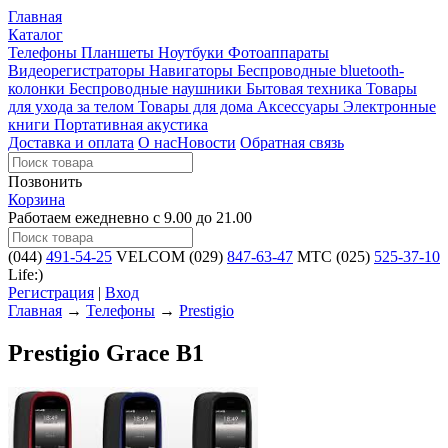
Главная
Каталог
Телефоны
Планшеты
Ноутбуки
Фотоаппараты
Видеорегистраторы
Навигаторы
Беспроводные bluetooth-
колонки
Беспроводные наушники
Бытовая техника
Товары
для ухода за телом
Товары для дома
Аксессуары
Электронные
книги
Портативная акустика
Доставка и оплата
О нас
Новости
Обратная связь
Позвонить
Корзина
Работаем ежедневно с 9.00 до 21.00
(044)
491-54-25
VELCOM
(029)
847-63-47
MTC
(025)
525-37-10
Life:)
Регистрация
|
Вход
Главная
→
Телефоны
→
Prestigio
Prestigio Grace B1