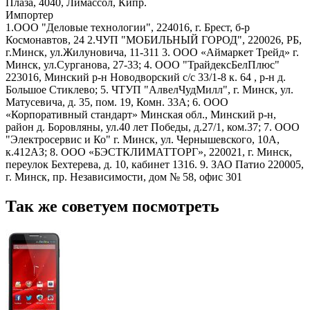
Плаза, 4040, Лимассол, Кипр.
Импортер
1.ООО "Деловые технологии", 224016, г. Брест, б-р
Космонавтов, 24 2.ЧУП "МОБИЛЬНЫЙ ГОРОД", 220026, РБ,
г.Минск, ул.Жилуновича, 11-311 3. ООО «Аймаркет Трейд» г.
Минск, ул.Сурганова, 27-33; 4. ООО "ТрайдексБелПлюс"
223016, Минский р-н Новодворский с/с 33/1-8 к. 64 , р-н д.
Большое Стиклево; 5. ЧТУП "АлвелЧудМилл", г. Минск, ул.
Матусевича, д. 35, пом. 19, Комн. 33А; 6. ООО
«Корпоративный стандарт» Минская обл., Минский р-н,
район д. Боровляны, ул.40 лет Победы, д.27/1, ком.37; 7. ООО
"Электросервис и Ко" г. Минск, ул. Чернышевского, 10А,
к.412АЗ; 8. ООО «БЭСТКЛИМАТТОРГ», 220021, г. Минск,
переулок Бехтерева, д. 10, кабинет 1316. 9. ЗАО Патио 220005,
г. Минск, пр. Независимости, дом № 58, офис 301
Так же советуем посмотреть