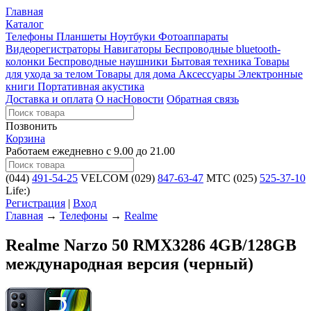
Главная
Каталог
Телефоны
Планшеты
Ноутбуки
Фотоаппараты
Видеорегистраторы
Навигаторы
Беспроводные bluetooth-
колонки
Беспроводные наушники
Бытовая техника
Товары
для ухода за телом
Товары для дома
Аксессуары
Электронные
книги
Портативная акустика
Доставка и оплата
О нас
Новости
Обратная связь
Позвонить
Корзина
Работаем ежедневно с 9.00 до 21.00
(044)
491-54-25
VELCOM
(029)
847-63-47
MTC
(025)
525-37-10
Life:)
Регистрация
|
Вход
Главная
→
Телефоны
→
Realme
Realme Narzo 50 RMX3286 4GB/128GB
международная версия (черный)