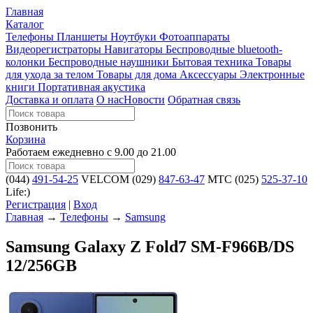
Главная
Каталог
Телефоны
Планшеты
Ноутбуки
Фотоаппараты
Видеорегистраторы
Навигаторы
Беспроводные bluetooth-
колонки
Беспроводные наушники
Бытовая техника
Товары
для ухода за телом
Товары для дома
Аксессуары
Электронные
книги
Портативная акустика
Доставка и оплата
О нас
Новости
Обратная связь
Позвонить
Корзина
Работаем ежедневно с 9.00 до 21.00
(044)
491-54-25
VELCOM
(029)
847-63-47
MTC
(025)
525-37-10
Life:)
Регистрация
|
Вход
Главная
→
Телефоны
→
Samsung
Samsung Galaxy Z Fold7 SM-F966B/DS
12/256GB