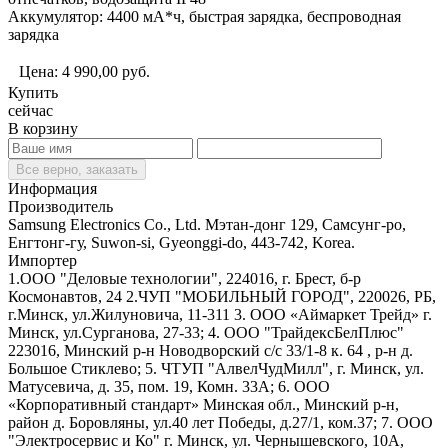
Аккумулятор: 4400 мА*ч, быстрая зарядка, беспроводная
зарядка
Цена:
4 990,00
руб.
Купить
сейчас
В корзину
Все верно, заказать
Информация
Производитель
Samsung Electronics Co., Ltd. Мэтан-донг 129, Самсунг-ро,
Енгтонг-гу, Suwon-si, Gyeonggi-do, 443-742, Korea.
Импортер
1.ООО "Деловые технологии", 224016, г. Брест, б-р
Космонавтов, 24 2.ЧУП "МОБИЛЬНЫЙ ГОРОД", 220026, РБ,
г.Минск, ул.Жилуновича, 11-311 3. ООО «Аймаркет Трейд» г.
Минск, ул.Сурганова, 27-33; 4. ООО "ТрайдексБелПлюс"
223016, Минский р-н Новодворский с/с 33/1-8 к. 64 , р-н д.
Большое Стиклево; 5. ЧТУП "АлвелЧудМилл", г. Минск, ул.
Матусевича, д. 35, пом. 19, Комн. 33А; 6. ООО
«Корпоративный стандарт» Минская обл., Минский р-н,
район д. Боровляны, ул.40 лет Победы, д.27/1, ком.37; 7. ООО
"Электросервис и Ко" г. Минск, ул. Чернышевского, 10А,