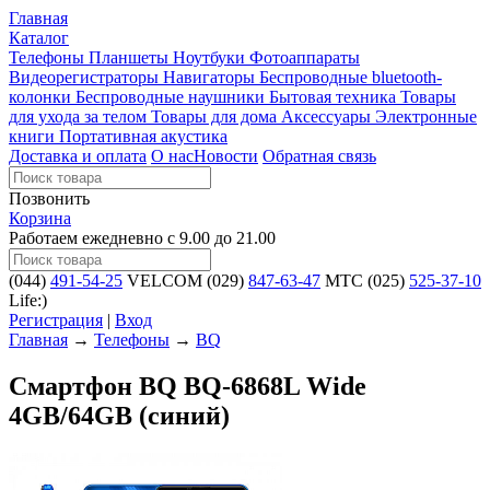
Главная
Каталог
Телефоны
Планшеты
Ноутбуки
Фотоаппараты
Видеорегистраторы
Навигаторы
Беспроводные bluetooth-
колонки
Беспроводные наушники
Бытовая техника
Товары
для ухода за телом
Товары для дома
Аксессуары
Электронные
книги
Портативная акустика
Доставка и оплата
О нас
Новости
Обратная связь
Позвонить
Корзина
Работаем ежедневно с 9.00 до 21.00
(044)
491-54-25
VELCOM
(029)
847-63-47
MTC
(025)
525-37-10
Life:)
Регистрация
|
Вход
Главная
→
Телефоны
→
BQ
Смартфон BQ BQ-6868L Wide
4GB/64GB (синий)