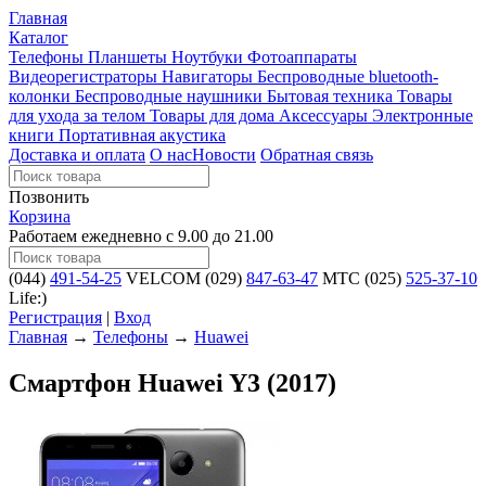
Главная
Каталог
Телефоны
Планшеты
Ноутбуки
Фотоаппараты
Видеорегистраторы
Навигаторы
Беспроводные bluetooth-
колонки
Беспроводные наушники
Бытовая техника
Товары
для ухода за телом
Товары для дома
Аксессуары
Электронные
книги
Портативная акустика
Доставка и оплата
О нас
Новости
Обратная связь
Позвонить
Корзина
Работаем ежедневно с 9.00 до 21.00
(044)
491-54-25
VELCOM
(029)
847-63-47
MTC
(025)
525-37-10
Life:)
Регистрация
|
Вход
Главная
→
Телефоны
→
Huawei
Смартфон Huawei Y3 (2017)