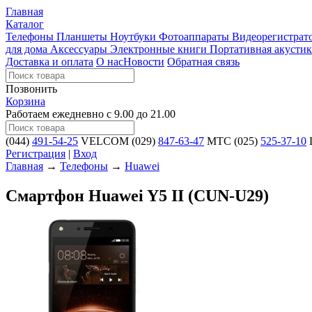
Главная
Каталог
Телефоны
Планшеты
Ноутбуки
Фотоаппараты
Видеорегистра
для дома
Аксессуары
Электронные книги
Портативная акустик
Доставка и оплата
О нас
Новости
Обратная связь
Позвонить
Корзина
Работаем ежедневно с 9.00 до 21.00
(044)
491-54-25
VELCOM
(029)
847-63-47
MTC
(025)
525-37-10
L
Регистрация
|
Вход
Главная
→
Телефоны
→
Huawei
Смартфон Huawei Y5 II (CUN-U29)