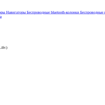
торы
Навигаторы
Беспроводные bluetooth-колонки
Беспроводные
а
ife:)