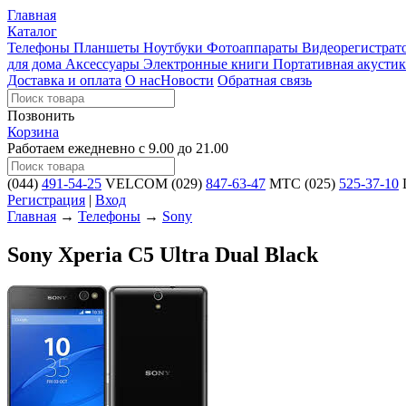
Главная
Каталог
Телефоны
Планшеты
Ноутбуки
Фотоаппараты
Видеорегистра
для дома
Аксессуары
Электронные книги
Портативная акустик
Доставка и оплата
О нас
Новости
Обратная связь
Позвонить
Корзина
Работаем ежедневно с 9.00 до 21.00
(044)
491-54-25
VELCOM
(029)
847-63-47
MTC
(025)
525-37-10
L
Регистрация
|
Вход
Главная
→
Телефоны
→
Sony
Sony Xperia C5 Ultra Dual Black