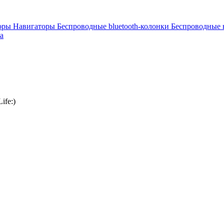
торы
Навигаторы
Беспроводные bluetooth-колонки
Беспроводные
а
ife:)