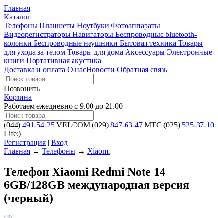
Главная
Каталог
Телефоны
Планшеты
Ноутбуки
Фотоаппараты
Видеорегистраторы
Навигаторы
Беспроводные bluetooth-
колонки
Беспроводные наушники
Бытовая техника
Товары
для ухода за телом
Товары для дома
Аксессуары
Электронные
книги
Портативная акустика
Доставка и оплата
О нас
Новости
Обратная связь
Позвонить
Корзина
Работаем ежедневно с 9.00 до 21.00
(044)
491-54-25
VELCOM
(029)
847-63-47
MTC
(025)
525-37-10
Life:)
Регистрация
|
Вход
Главная
→
Телефоны
→
Xiaomi
Телефон Xiaomi Redmi Note 14
6GB/128GB международная версия
(черный)