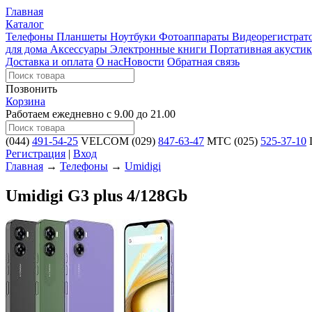
Главная
Каталог
Телефоны
Планшеты
Ноутбуки
Фотоаппараты
Видеорегистра
для дома
Аксессуары
Электронные книги
Портативная акустик
Доставка и оплата
О нас
Новости
Обратная связь
Позвонить
Корзина
Работаем ежедневно с 9.00 до 21.00
(044)
491-54-25
VELCOM
(029)
847-63-47
MTC
(025)
525-37-10
L
Регистрация
|
Вход
Главная
→
Телефоны
→
Umidigi
Umidigi G3 plus 4/128Gb