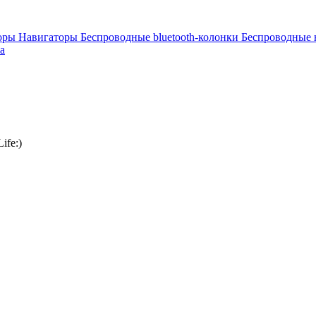
торы
Навигаторы
Беспроводные bluetooth-колонки
Беспроводные
а
ife:)