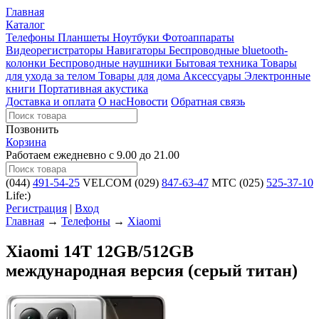
Главная
Каталог
Телефоны
Планшеты
Ноутбуки
Фотоаппараты
Видеорегистраторы
Навигаторы
Беспроводные bluetooth-
колонки
Беспроводные наушники
Бытовая техника
Товары
для ухода за телом
Товары для дома
Аксессуары
Электронные
книги
Портативная акустика
Доставка и оплата
О нас
Новости
Обратная связь
Позвонить
Корзина
Работаем ежедневно с 9.00 до 21.00
(044)
491-54-25
VELCOM
(029)
847-63-47
MTC
(025)
525-37-10
Life:)
Регистрация
|
Вход
Главная
→
Телефоны
→
Xiaomi
Xiaomi 14T 12GB/512GB
международная версия (серый титан)