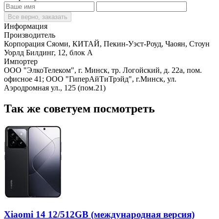
Все верно, заказать
Информация
Производитель
Корпорация Сяоми, КИТАЙ, Пекин-Уэст-Роуд, Чаоян, Стоун
Уорлд Билдинг, 12, блок А
Импортер
ООО "ЭлкоТелеком", г. Минск, тр. Логойский, д. 22а, пом.
офисное 41; ООО "ГиперАйТиТрэйд", г.Минск, ул.
Аэродромная ул., 125 (пом.21)
Так же советуем посмотреть
Xiaomi 14 12/512GB (международная версия)