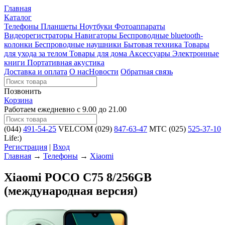
Главная
Каталог
Телефоны
Планшеты
Ноутбуки
Фотоаппараты
Видеорегистраторы
Навигаторы
Беспроводные bluetooth-
колонки
Беспроводные наушники
Бытовая техника
Товары
для ухода за телом
Товары для дома
Аксессуары
Электронные
книги
Портативная акустика
Доставка и оплата
О нас
Новости
Обратная связь
Позвонить
Корзина
Работаем ежедневно с 9.00 до 21.00
(044)
491-54-25
VELCOM
(029)
847-63-47
MTC
(025)
525-37-10
Life:)
Регистрация
|
Вход
Главная
→
Телефоны
→
Xiaomi
Xiaomi POCO C75 8/256GB
(международная версия)