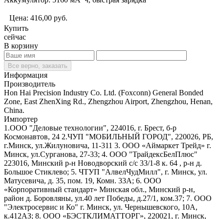
Цена:
416,00
руб.
Купить
сейчас
В корзину
Все верно, заказать
Информация
Производитель
Hon Hai Precision Industry Co. Ltd. (Foxconn) General Bonded
Zone, East ZhenXing Rd., Zhengzhou Airport, Zhengzhou, Henan,
China.
Импортер
1.ООО "Деловые технологии", 224016, г. Брест, б-р
Космонавтов, 24 2.ЧУП "МОБИЛЬНЫЙ ГОРОД", 220026, РБ,
г.Минск, ул.Жилуновича, 11-311 3. ООО «Аймаркет Трейд» г.
Минск, ул.Сурганова, 27-33; 4. ООО "ТрайдексБелПлюс"
223016, Минский р-н Новодворский с/с 33/1-8 к. 64 , р-н д.
Большое Стиклево; 5. ЧТУП "АлвелЧудМилл", г. Минск, ул.
Матусевича, д. 35, пом. 19, Комн. 33А; 6. ООО
«Корпоративный стандарт» Минская обл., Минский р-н,
район д. Боровляны, ул.40 лет Победы, д.27/1, ком.37; 7. ООО
"Электросервис и Ко" г. Минск, ул. Чернышевского, 10А,
к.412АЗ; 8. ООО «БЭСТКЛИМАТТОРГ», 220021, г. Минск,