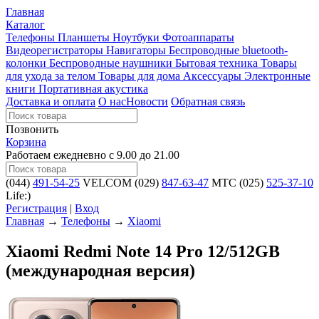
Главная
Каталог
Телефоны
Планшеты
Ноутбуки
Фотоаппараты
Видеорегистраторы
Навигаторы
Беспроводные bluetooth-
колонки
Беспроводные наушники
Бытовая техника
Товары
для ухода за телом
Товары для дома
Аксессуары
Электронные
книги
Портативная акустика
Доставка и оплата
О нас
Новости
Обратная связь
Позвонить
Корзина
Работаем ежедневно с 9.00 до 21.00
(044)
491-54-25
VELCOM
(029)
847-63-47
MTC
(025)
525-37-10
Life:)
Регистрация
|
Вход
Главная
→
Телефоны
→
Xiaomi
Xiaomi Redmi Note 14 Pro 12/512GB
(международная версия)