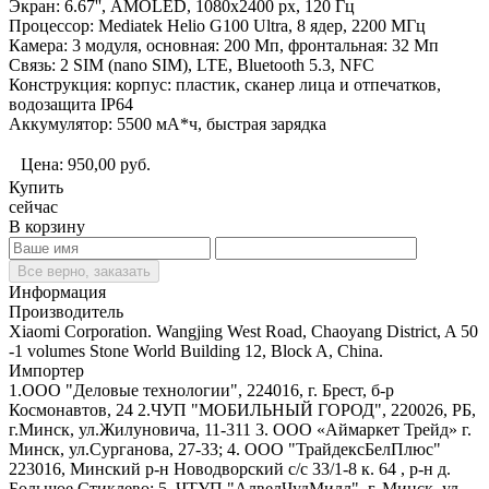
Экран: 6.67'', AMOLED, 1080x2400 px, 120 Гц
Процессор: Mediatek Helio G100 Ultra, 8 ядер, 2200 МГц
Камера: 3 модуля, основная: 200 Мп, фронтальная: 32 Мп
Связь: 2 SIM (nano SIM), LTE, Bluetooth 5.3, NFC
Конструкция: корпус: пластик, сканер лица и отпечатков,
водозащита IP64
Аккумулятор: 5500 мА*ч, быстрая зарядка
Цена:
950,00
руб.
Купить
сейчас
В корзину
Все верно, заказать
Информация
Производитель
Xiaomi Corporation. Wangjing West Road, Chaoyang District, A 50
-1 volumes Stone World Building 12, Block A, China.
Импортер
1.ООО "Деловые технологии", 224016, г. Брест, б-р
Космонавтов, 24 2.ЧУП "МОБИЛЬНЫЙ ГОРОД", 220026, РБ,
г.Минск, ул.Жилуновича, 11-311 3. ООО «Аймаркет Трейд» г.
Минск, ул.Сурганова, 27-33; 4. ООО "ТрайдексБелПлюс"
223016, Минский р-н Новодворский с/с 33/1-8 к. 64 , р-н д.
Большое Стиклево; 5. ЧТУП "АлвелЧудМилл", г. Минск, ул.