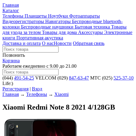
Главная
Каталог
Телефоны
Планшеты
Ноутбуки
Фотоаппараты
Видеорегистраторы
Навигаторы
Беспроводные bluetooth-
колонки
Беспроводные наушники
Бытовая техника
Товары
для ухода за телом
Товары для дома
Аксессуары
Электронные
книги
Портативная акустика
Доставка и оплата
О нас
Новости
Обратная связь
Позвонить
Корзина
Работаем ежедневно с 9.00 до 21.00
(044)
491-54-25
VELCOM
(029)
847-63-47
MTC
(025)
525-37-10
Life:)
Регистрация
|
Вход
Главная
→
Телефоны
→
Xiaomi
Xiaomi Redmi Note 8 2021 4/128GB