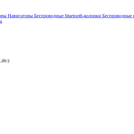
торы
Навигаторы
Беспроводные bluetooth-колонки
Беспроводные
а
ife:)