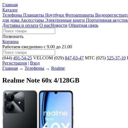
Главная
Каталог
Телефоны
Планшеты
Ноутбуки
Фотоаппараты
Видеорегистра
для дома
Аксессуары
Электронные книги
Портативная акустик
Доставка и оплата
О нас
Новости
Обратная связь
Позвонить
Корзина
Работаем ежедневно с 9.00 до 21.00
(044)
491-54-25
VELCOM
(029)
847-63-47
MTC
(025)
525-37-10
L
Регистрация
|
Вход
Главная
→
Телефоны
→
Realme
Realme Note 60х 4/128GB