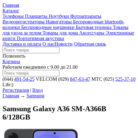
Главная
Каталог
Телефоны
Планшеты
Ноутбуки
Фотоаппараты
Видеорегистраторы
Навигаторы
Беспроводные bluetooth-
колонки
Беспроводные наушники
Бытовая техника
Товары
для ухода за телом
Товары для дома
Аксессуары
Электронные
книги
Портативная акустика
Доставка и оплата
О нас
Новости
Обратная связь
Позвонить
Корзина
Работаем ежедневно с 9.00 до 21.00
(044)
491-54-25
VELCOM
(029)
847-63-47
MTC
(025)
525-37-10
Life:)
Регистрация
|
Вход
Главная
→
Samsung
Samsung Galaxy A36 SM-A366B
6/128GB