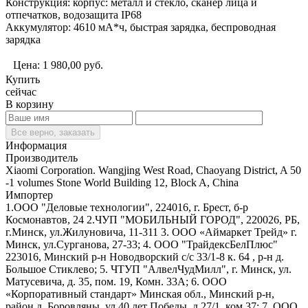
Конструкция: корпус: металл и стекло, сканер лица и
отпечатков, водозащита IP68
Аккумулятор: 4610 мА*ч, быстрая зарядка, беспроводная
зарядка
Цена:
1 980,00
руб.
Купить
сейчас
В корзину
Все верно, заказать
Информация
Производитель
Xiaomi Corporation. Wangjing West Road, Chaoyang District, A 50
-1 volumes Stone World Building 12, Block A, China
Импортер
1.ООО "Деловые технологии", 224016, г. Брест, б-р
Космонавтов, 24 2.ЧУП "МОБИЛЬНЫЙ ГОРОД", 220026, РБ,
г.Минск, ул.Жилуновича, 11-311 3. ООО «Аймаркет Трейд» г.
Минск, ул.Сурганова, 27-33; 4. ООО "ТрайдексБелПлюс"
223016, Минский р-н Новодворский с/с 33/1-8 к. 64 , р-н д.
Большое Стиклево; 5. ЧТУП "АлвелЧудМилл", г. Минск, ул.
Матусевича, д. 35, пом. 19, Комн. 33А; 6. ООО
«Корпоративный стандарт» Минская обл., Минский р-н,
район д. Боровляны, ул.40 лет Победы, д.27/1, ком.37; 7. ООО