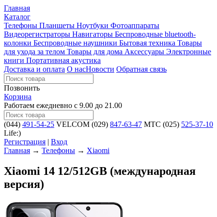
Главная
Каталог
Телефоны
Планшеты
Ноутбуки
Фотоаппараты
Видеорегистраторы
Навигаторы
Беспроводные bluetooth-
колонки
Беспроводные наушники
Бытовая техника
Товары
для ухода за телом
Товары для дома
Аксессуары
Электронные
книги
Портативная акустика
Доставка и оплата
О нас
Новости
Обратная связь
Позвонить
Корзина
Работаем ежедневно с 9.00 до 21.00
(044)
491-54-25
VELCOM
(029)
847-63-47
MTC
(025)
525-37-10
Life:)
Регистрация
|
Вход
Главная
→
Телефоны
→
Xiaomi
Xiaomi 14 12/512GB (международная
версия)