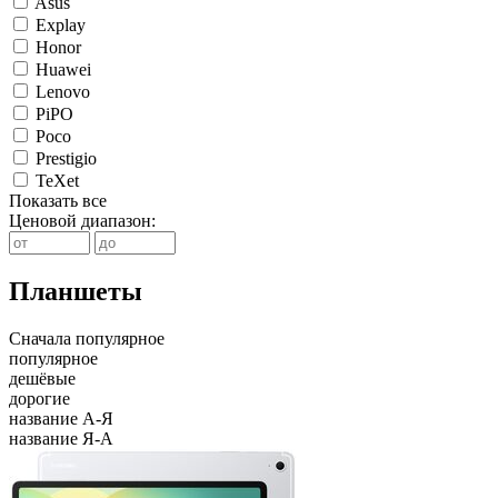
Asus
Explay
Honor
Huawei
Lenovo
PiPO
Poco
Prestigio
TeXet
Показать все
Ценовой диапазон:
Планшеты
Сначала
популярное
популярное
дешёвые
дорогие
название А-Я
название Я-А