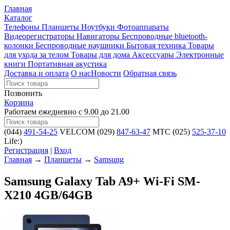
Главная
Каталог
Телефоны
Планшеты
Ноутбуки
Фотоаппараты
Видеорегистраторы
Навигаторы
Беспроводные bluetooth-
колонки
Беспроводные наушники
Бытовая техника
Товары
для ухода за телом
Товары для дома
Аксессуары
Электронные
книги
Портативная акустика
Доставка и оплата
О нас
Новости
Обратная связь
Позвонить
Корзина
Работаем ежедневно с 9.00 до 21.00
(044)
491-54-25
VELCOM
(029)
847-63-47
MTC
(025)
525-37-10
Life:)
Регистрация
|
Вход
Главная
→
Планшеты
→
Samsung
Samsung Galaxy Tab A9+ Wi-Fi SM-
X210 4GB/64GB